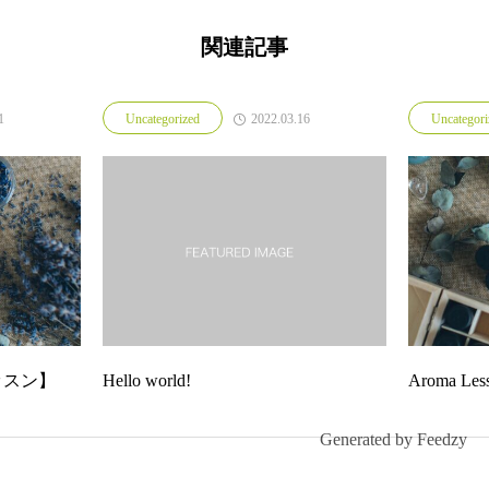
関連記事
1
2022.03.16
Uncategorized
Uncategori
レッスン】
Hello world!
Aroma 
Generated by
Feedzy
Copyright © 2022