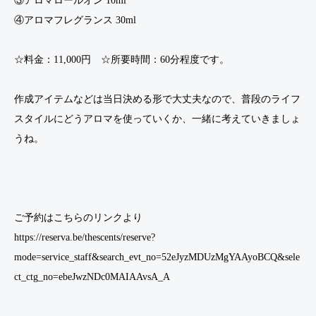
③アロマロールオン 10ml
④アロマフレグランス 30ml
☆料金：11,000円 ☆所要時間：60分程度です。
作成アイテムなどは当日決める形で大丈夫なので、普段のライフ
スタイルにどうアロマを使っていくか、一緒に考えていきましょ
うね。
ご予約はこちらのリンクより
https://reserva.be/thescents/reserve?
mode=service_staff&search_evt_no=52eJyzMDUzMgYAAyoBCQ&sele
ct_ctg_no=ebeJwzNDc0MAIAAvsA_A